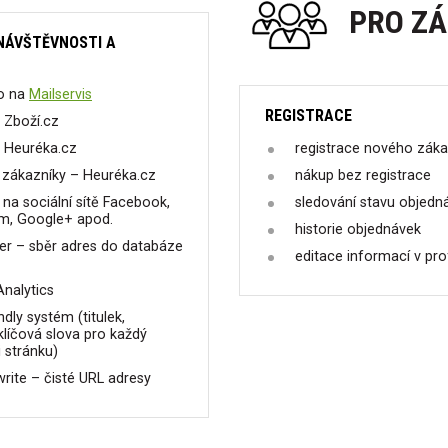
PRO Z
NÁVŠTĚVNOSTI A
o na
Mailservis
REGISTRACE
 Zboží.cz
 Heuréka.cz
registrace nového záka
 zákazníky – Heuréka.cz
nákup bez registrace
 na sociální sítě Facebook,
sledování stavu objedn
am, Google+ apod.
historie objednávek
er – sběr adres do databáze
editace informací v prof
nalytics
ndly systém (titulek,
klíčová slova pro každý
i stránku)
ite – čisté URL adresy