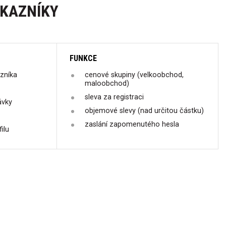
ÁKAZNÍKY
FUNKCE
zníka
cenové skupiny (velkoobchod,
maloobchod)
sleva za registraci
ávky
objemové slevy (nad určitou částku)
zaslání zapomenutého hesla
ilu