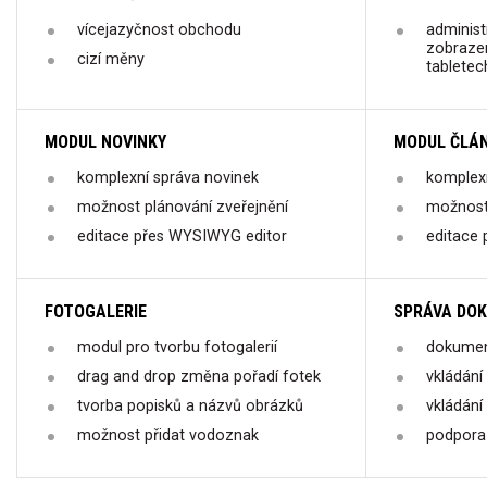
vícejazyčnost obchodu
administ
zobrazen
cizí měny
tabletec
MODUL NOVINKY
MODUL ČLÁ
komplexní správa novinek
komplexn
možnost plánování zveřejnění
možnost 
editace přes WYSIWYG editor
editace
FOTOGALERIE
SPRÁVA DO
modul pro tvorbu fotogalerií
dokumen
drag and drop změna pořadí fotek
vkládání 
tvorba popisků a názvů obrázků
vkládání 
možnost přidat vodoznak
podpora