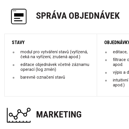
SPRÁVA OBJEDNÁVEK
STAVY
OBJEDNÁVK
modul pro vytváření stavů (vyřízená,
editace,
čeká na vyřízení, zrušená apod.)
filtrace
editace objednávek včetně záznamu
apod.
operací (log změn)
výpis a 
barevně označení stavů
intuitivn
apod.)
MARKETING