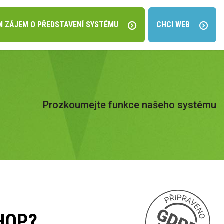
 ZÁJEM O PŘEDSTAVENÍ SYSTÉMU
CHCI WEB
Prozkoumejte funkce našeho systému
HOP?