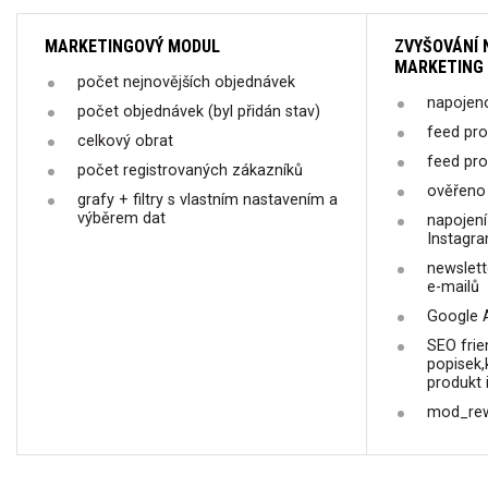
MARKETINGOVÝ MODUL
ZVYŠOVÁNÍ 
MARKETING
počet nejnovějších objednávek
napojen
počet objednávek (byl přidán stav)
feed pro
celkový obrat
feed pro
počet registrovaných zákazníků
ověřeno
grafy + filtry s vlastním nastavením a
výběrem dat
napojení
Instagr
newslett
e-mailů
Google A
SEO frie
popisek,
produkt 
mod_rewr