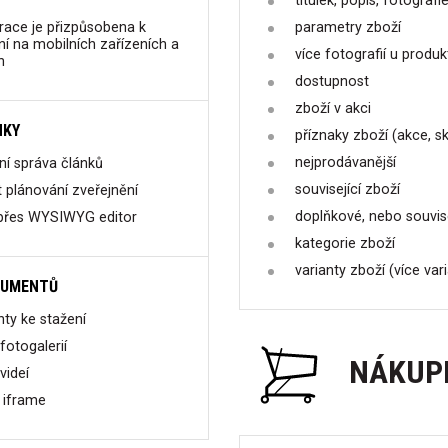
titulek, popis, fotografi
race je přizpůsobena k
parametry zboží
í na mobilních zařízeních a
více fotografií u produk
h
dostupnost
zboží v akci
NKY
příznaky zboží (akce, s
nejprodávanější
í správa článků
související zboží
plánování zveřejnění
doplňkové, nebo souvise
 přes WYSIWYG editor
kategorie zboží
varianty zboží (více var
KUMENTŮ
ty ke stažení
fotogalerií
NÁKUP
videí
 iframe