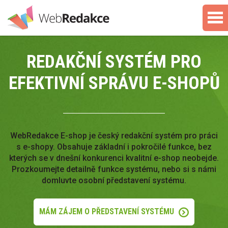
REDAKČNÍ SYSTÉM PRO
EFEKTIVNÍ SPRÁVU E-SHOPŮ
WebRedakce E-shop je český redakční systém pro práci
s e-shopy. Obsahuje základní i pokročilé funkce, bez
kterých se v dnešní konkurenci kvalitní e-shop neobejde.
Prozkoumejte detailně funkce systému, nebo si s námi
domluvte osobní představení systému.
MÁM ZÁJEM O PŘEDSTAVENÍ SYSTÉMU